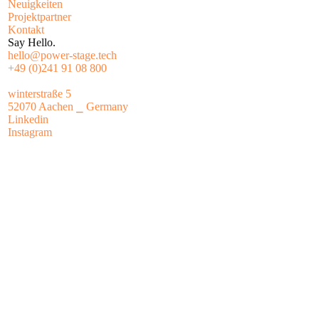
Neuigkeiten
Projektpartner
Kontakt
Say Hello.
hello@power-stage.tech
+49 (0)241 91 08 800
winterstraße 5
52070 Aachen ⎯ Germany
Linkedin
Instagram
→ Arbeitspaket 4: Evaluation & Fertigstellung
01. Oktober 2026 – 30. Juni 2027