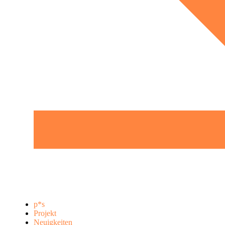
p*s
Projekt
Neuigkeiten