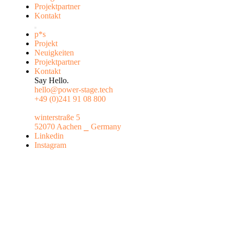
Projektpartner
Kontakt
p*s
Projekt
Neuigkeiten
Projektpartner
Kontakt
Say Hello.
hello@power-stage.tech
+49 (0)241 91 08 800
winterstraße 5
52070 Aachen ⎯ Germany
Linkedin
Instagram
→ News Update
Werkzeuge der Forschung – KI als Sparring-Partner fü
✲ 07 Mai 2026